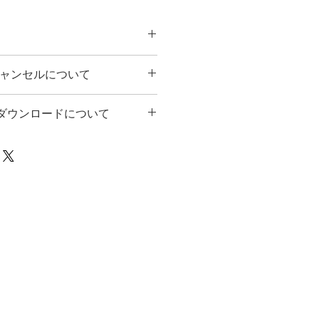
やかな語りかけ。ベーシック仮名よ
キャンセルについて
ュニケーションを図ります。横組み
く爽やかな肌触りの組版です。
は商品の性格上キャンセルできませ
ダウンロードについて
い。●ご注文は、ライセンス条項、
解いただいたものとして進めさせて
ド決済とPayPalが利用できます。
払いのご都合等、ご希望等ございま
と、お支払い完了ページと注文確認
ください。また、萬一の不具合につ
ドのご案内が記載されます。
だけますようお願いいたします。