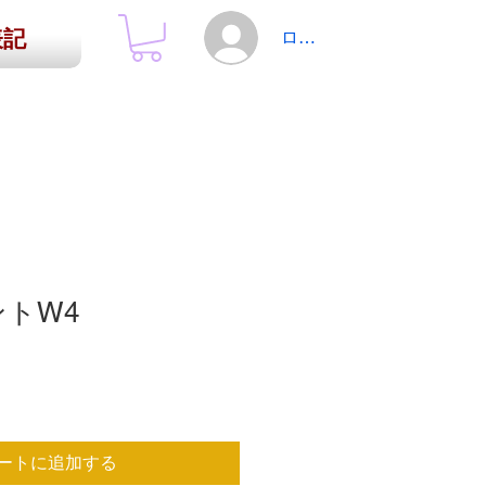
表記
ログイン
ントW4
ートに追加する