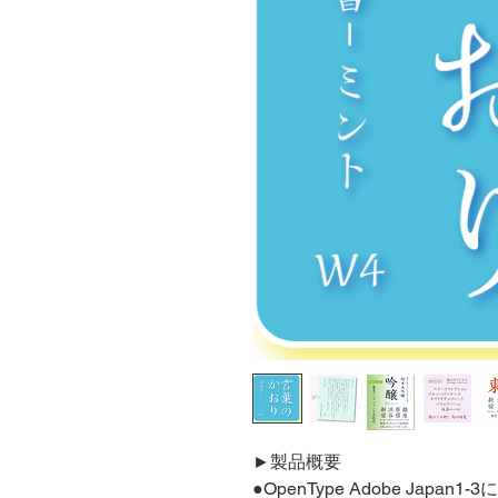
►製品概要
●OpenType Adobe Japa