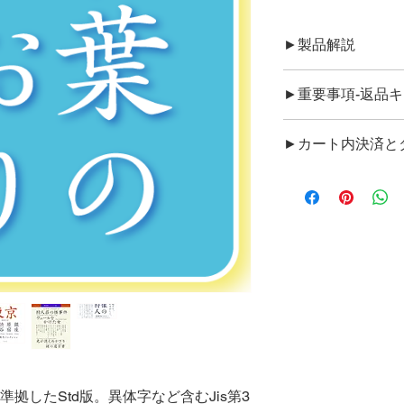
►製品解説
◉フレンドリーで爽
►重要事項-返品
りも軽い表情でコミ
縦組みとも澱みもな
●ダウンロード商品
►カート内決済と
んので、ご了承下さ
製品概要など、ご了
●代金はStripeカー
いただきます。お支
●お支払を頂きます
したらお問い合わせ
メールにダウンロー
いては、ご連絡いた
n1-3に準拠したStd版。異体字など含むJis第3