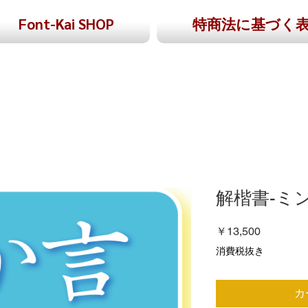
Font-Kai SHOP
特商法に基づく
解楷書-ミ
価
￥13,500
格
消費税抜き
カ