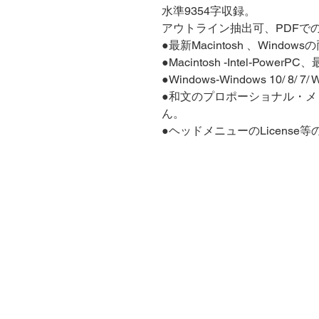
水準9354字収録。
アウトライン抽出可、PDFで
●最新Macintosh 、Wind
●Macintosh -Intel-Powe
●Windows-Windows 10/ 8/ 
●和文のプロポーショナル・
ん。
●ヘッドメニューのLicens