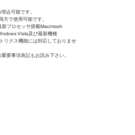
の埋込可能です。
owsの両方で使用可能です。
rPC、最新プロセッサ搭載Macintosh
7/ Windows Vista及び最新機種
メトリクス機能には対応しておりませ
e等の重要事項表記もお読み下さい。