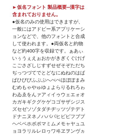
►仮名フォント 製品概要--漢字は
含まれておりません。
●仮名のみの使用はできますが、
一般にはアドビー系アプリケーシ
ョンなどで、他のフォントと合成
して使われます。●両仮名と約物
など約400字を収録です。ぁあぃ
いぅうぇえぉおかがきぎくぐけげ
こごさざしじすずせぜそぞただち
ぢっつづてでとどなにぬねのはば
ぱひびぴふぶぷへべぺほぼぽまみ
むめもゃやゅゆょよらりるれろゎ
わゐゑをんァアィイゥウェエォオ
カガキギクグケゲコゴサザシジス
ズセゼソゾタダチヂッツヅテデト
ドナニヌネノハバパヒビピフブプ
ヘベペホボポマミムメモャヤュユ
ョヨラリルレロヮワヰヱヲンヴヵ