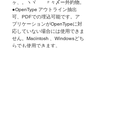
ヶ、。ヽヾゝゞ〃々〆ー外約物。
●OpenType アウトライン抽出
可、PDFでの埋込可能です。ア
プリケーションがOpenTypeに対
応していない場合には使用できま
せん。Macintosh 、Windowsどち
らでも使用できます。
►製品解説
◉築地活版製造所のこの平安調書風を
►重要事項-返品キャンセルに
しのばせる細い三号仮名は、同様の一
ついて
号とともに多く使われました。楷書な
どとも組まれています。書を日常とし
●ダウンロード商品は商品の性格上キ
た先人たちは、連綿する書の息吹の中
►カート内決済とダウンロード
ャンセルできませんので、ご了承下さ
から一字一字を独立した正方形の金属
について
い。●ご注文は、ライセンス条項、製
字形として見事に誕生させました。
品概要など、ご了解いただいたものと
「解築三号細かな」は、築地活版製造
●代金はStripeカード決済とPayPalが
して進めさせていただきます。お支払
所の三号仮名を基に明朝体や楷書など
利用できます。
いのご都合等、ご希望等ございました
現代の電子組版状況と違和感無くお使