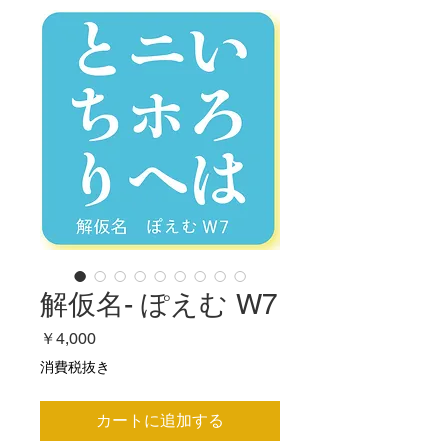
解仮名- ぽえむ W7
価
￥4,000
格
消費税抜き
カートに追加する