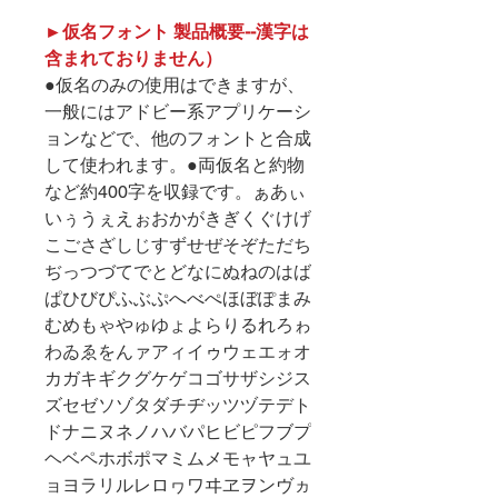
►仮名フォント 製品概要--漢字は
含まれておりません）
●仮名のみの使用はできますが、
一般にはアドビー系アプリケーシ
ョンなどで、他のフォントと合成
して使われます。●両仮名と約物
など約400字を収録です。ぁあぃ
いぅうぇえぉおかがきぎくぐけげ
こごさざしじすずせぜそぞただち
ぢっつづてでとどなにぬねのはば
ぱひびぴふぶぷへべぺほぼぽまみ
むめもゃやゅゆょよらりるれろゎ
わゐゑをんァアィイゥウェエォオ
カガキギクグケゲコゴサザシジス
ズセゼソゾタダチヂッツヅテデト
ドナニヌネノハバパヒビピフブプ
ヘベペホボポマミムメモャヤュユ
ョヨラリルレロヮワヰヱヲンヴヵ