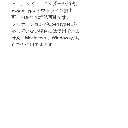
ヶ、。ヽヾゝゞ〃々〆ー外約物。
●OpenType アウトライン抽出
可、PDFでの埋込可能です。ア
プリケーションがOpenTypeに対
応していない場合には使用できま
せん。Macintosh 、Windowsどち
らでも使用できます。
►製品解説
◉活字を彫る意識でエレメントを起て
►重要事項-返品キャンセルに
ました。明朝体漢字と相性がよく、ゆ
ついて
ったり組むとことばを噛みしめるよう
な味わいがあります。
●ダウンロード商品は商品の性格上キ
►カート内決済とダウンロード
ャンセルできませんので、ご了承下さ
について
い。●ご注文は、ライセンス条項、製
品概要など、ご了解いただいたものと
●代金はStripeカード決済とPayPalが
して進めさせていただきます。お支払
利用できます。
いのご都合等、ご希望等ございました