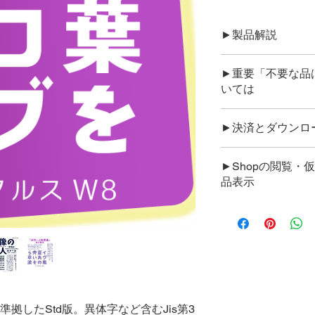
►製品解説
◉テクノ的なモダン
►重要「不要な品
あります。カジュア
いては
名文字は構成的デザ
す。冒険的な試みも
「カートに入れる」
ん。
►決済とダウンロ
削除できます。◉決
格上キャンセルでき
●代金はStripe決
は、ライセンス条項
►Shopの閲覧・
ます。
ものとして進めさせ
品表示
●お支払を頂きます
合・ご希望等ござい
メールにダウンロー
た、万一の不具合に
最上段のサイトメニ
ンロードしてくださ
お願いいたします。
す。
●仮名製品はページ
回重ねると全製品が
（ペー内の➔次へ＿
なります）
n1-3に準拠したStd版。異体字など含むJis第3