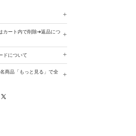
性を持ちながら素朴でキッズ的でも
はカート内で削除➔返品につ
ルな日常性があります。幾何的な仮
イン誌面にも響き合うとおもいま
良い効果がうまれるかもしれませ
を選択しても不要な品はカート内で
ードについて
済実行後は、ダウンロード商品の性
ませんのでご了承下さい。●ご注文
済サービス連携の各社カードが利用でき
、製品概要など、ご了解いただいた
仮名商品「もっと見る」で全
ていただきます。お支払いのご都
と、お支払い完了ページと注文確認
ましたらお問い合わせください。ま
ドのご案内が記載されますのでダウ
ついては、ご連絡いただけますよう
ュ-からカテゴリー別に閲覧できま
い。
下部に「もっと見る」が表れます。3
表示されます。
では、同名の一部商品のみの表示に