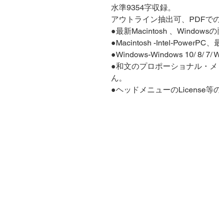
水準9354字収録。
アウトライン抽出可、PDFで
●最新Macintosh 、Wind
●Macintosh -Intel-Powe
●Windows-Windows 10/ 8/ 
●和文のプロポーショナル・
ん。
●ヘッドメニューのLicens