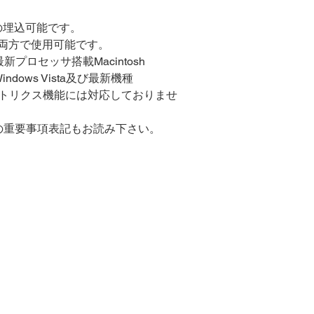
の埋込可能です。
owsの両方で使用可能です。
rPC、最新プロセッサ搭載Macintosh
7/ Windows Vista及び最新機種
メトリクス機能には対応しておりませ
e等の重要事項表記もお読み下さい。