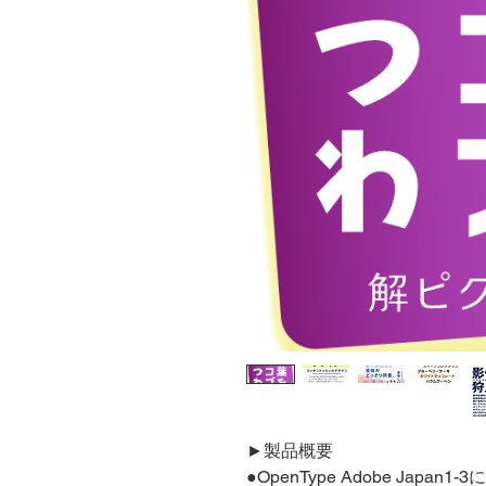
►製品概要
●OpenType Adobe Japa